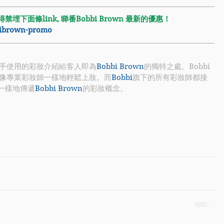
埋下面條link, 睇番Bobbi Brown 最新的優惠！
bbibrown-promo
手使用的彩妝介紹給客人即為
Bobbi Brown
的獨特之處。Bobbi
像專業彩妝師一樣地輕鬆上妝。而
Bobbi
旗下的所有彩妝師都接
一樣地傳遞
Bobbi Brown
的彩妝概念。