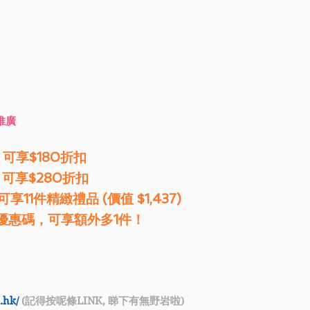
1推廣
，可享$180折扣 
可享$280折扣 
可享11件精緻禮品 (價值 $1,437)
優惠碼，可享額外多1件！ 
.hk/
 (記得按呢條LINK, 睇下有無野岩啦)