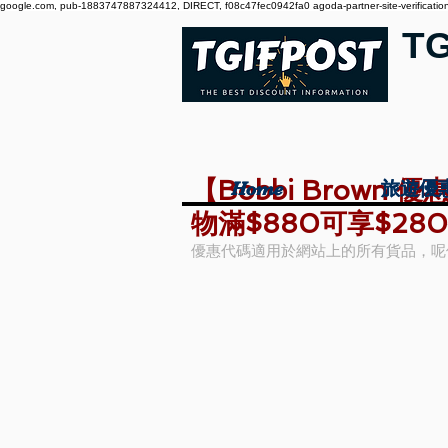
google.com, pub-1883747887324412, DIRECT, f08c47fec0942fa0 agoda-partner-site-verification:
T
【Bobbi Brown 
Home
Home
旅遊優
旅遊優
物滿$880可享$280
優惠代碼適用於網站上的所有貨品，呢