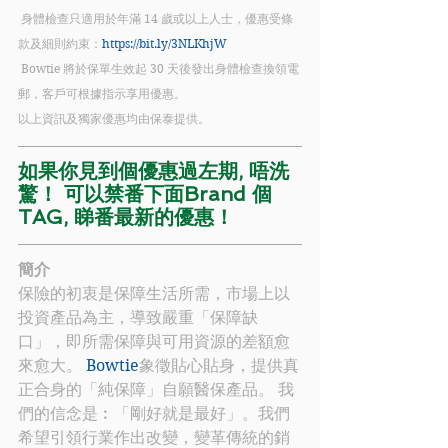
 身體檢查只適用於年滿 14 歲或以上人士，優惠受條
款及細則約束：
https://bit.ly/3NLKhjW
 Bowtie 將於保單生效起 30 天後發出身體檢查換領電
郵，客戶可根據指示享用優惠。
以上資訊及獨家優惠均由保泰提供。
如果你見到個優惠過左期, 唔洗
驚！ 可以禁番下面Brand 個
TAG, 睇番最新的優惠！
簡介
保險的初衷是保障生活所需，市場上以
投資產品為主，導致嚴重「保障缺
口」，即所需保障與可用資源的差額愈
來愈大。 
Bowtie
象徵貼心貼身，提供真
正合身的「純保障」自願醫保產品。 我
們的信念是︰「剛好就是最好」。我們
希望引領行業作出改變，變革傳統的銷