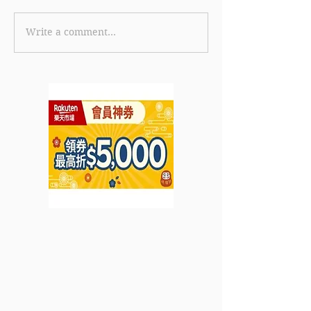
Write a comment...
《Harvey Nichols 優惠》
《HKairportSh
購買精選產品 可享低至5
惠》- 消費滿HK
折優惠 購買指定美容產品
減HK$100 (優
可享7折優惠 (優惠至
年8月31日)
2023年7月14日)