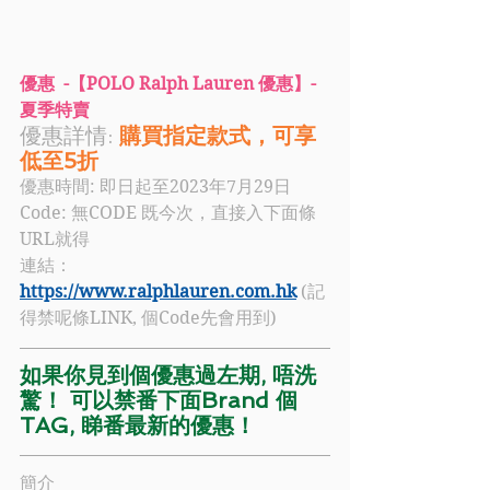
優惠  -【POLO Ralph Lauren 優惠】- 
夏季特賣
優惠詳情: 
購買指定款式，可享
低至5折 
優惠時間: 即日起至2023年7月29日
Code: 
無CODE 既今次，直接入下面條
URL就得
連結：
https://www.ralphlauren.com.hk
 (記
得禁呢條LINK, 個Code先會用到)
如果你見到個優惠過左期, 唔洗
驚！ 可以禁番下面Brand 個
TAG, 睇番最新的優惠！
簡介