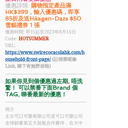
優惠詳情: 
購物指定產品滿
HK$399，輸入優惠碼，即享
85折及送Häagen-Dazs $50 
雪糕禮券 1 張  
優惠時間: 即日起至2023年8月15日
Code: 
HOTSUMMER  
URL: 
https://www.swirecocacolahk.com/h
ousehold-front-page/
 (記得禁呢條
Link, 睇下有無野岩啦)
如果你見到個優惠過左期, 唔洗
驚！ 可以禁番下面Brand 個
TAG, 睇番最新的優惠！
簡介
太古
可口可樂
有限公司是可口可樂公司
全球銷量第五大裝瓶合作夥伴，在大中