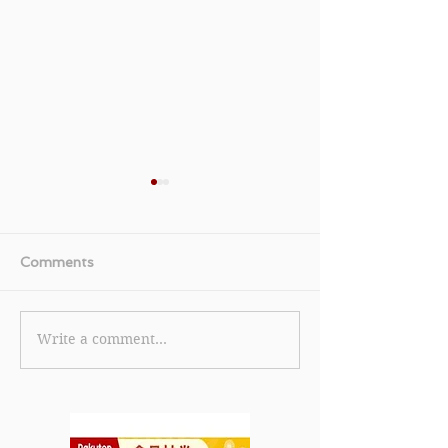
Comments
Write a comment...
【YSL 優惠】- 購買正價
【YOOX 優惠
產品滿HK$1,080即享3件
男女裝可享低至
禮遇包括迷你唇膏(禮遇總
(2023年8月20
價值HK$315)，滿
HK$1,380可享皇牌4件禮