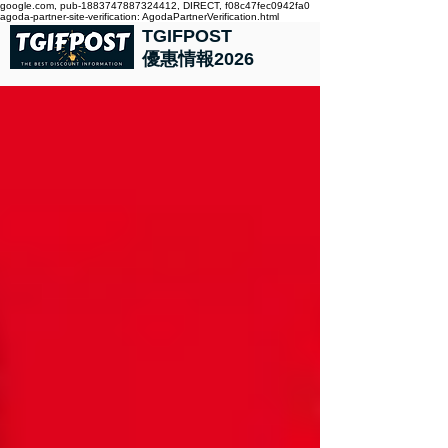
google.com, pub-1883747887324412, DIRECT, f08c47fec0942fa0
agoda-partner-site-verification: AgodaPartnerVerification.html
TGIFPOST
優惠情報2026