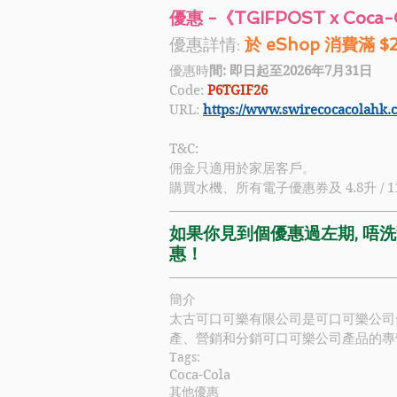
優惠 -《TGIFPOST x Coc
優惠詳情: 
於 eShop 消費滿 $
優惠時
間: 即日起至2026年
7月31日
Code:
P6TGIF26
URL: 
https://www.swirecocacolahk.
T&C:
佣金只適用於家居客戶。
購買水機、所有電子優惠券及 4.8升 / 1
如果你見到個優惠過左期, 唔洗驚
惠！
簡介
太古
可口可樂
有限公司是可口可樂公司
產、營銷和分銷
可口可樂
公司產品的專
Tags:
Coca-Cola
其他優惠