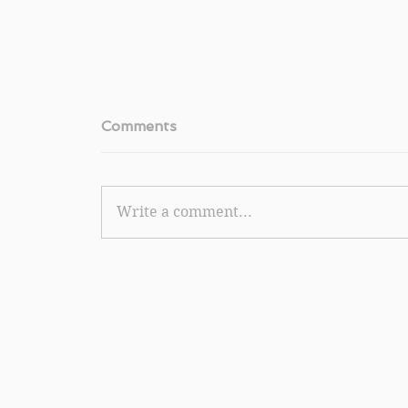
Comments
Write a comment...
【滙豐 Mastercard PCLO 限時賞】
/ KFC 簽指定金額送 HK$10 (優惠至2
年9月13日)