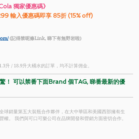
a-Cola 獨家優惠碼》
299 輸入優惠碼即享 85折 (15% off)
com/
 (記得禁呢條Link, 睇下有無野岩啦)
1.3升 / 18.9升大桶水的訂單，均不計算佣金。
！ 可以禁番下面Brand 個TAG, 睇番最新的優
全球銷量第五大裝瓶合作夥伴，在大中華區和美國西部擁有生
營權。 我們與
可口可樂
公司在品牌開發和營銷方面密切合作。