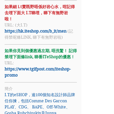
如果細 i.t賣既野唔係好岩心水，咁記得
去埋下面大 I.T睇埋，睇下有無野岩
啦！
URL: (大I.T) 
https://hk.iteshop.com/b_it/men
 (記
得禁呢條LINK, 睇下有無野岩啦)
如果你見到個優惠過左期, 唔洗驚！ 記得
禁埋下面條link, 睇番ITeShop的優惠！
URL: 
https://www.tgifpost.com/iteshop-
promo
簡介
I.T
的eSHOP，逾100個知名設計師品牌
任你揀，包括Comme Des Garcon 
PLAY、CDG、 BAPE、Off-White、
Gosha Rubchinskiy及Junya 