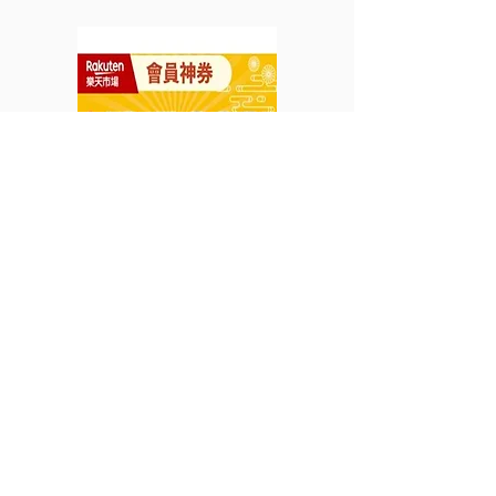
享免運費優惠 Bestie
即享9折 (優惠至
Club 會員可享 monthly
月31日)
VIP sale (優惠到2022年7
月31日)