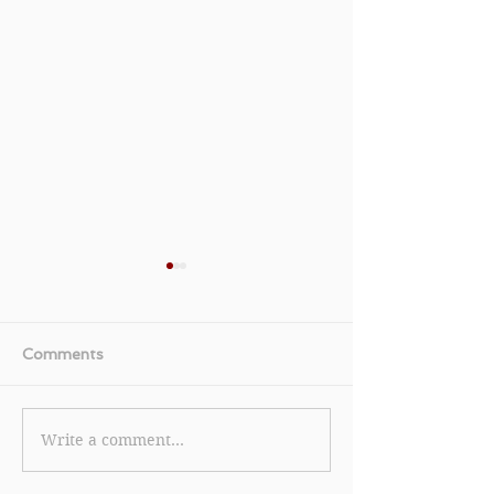
Comments
Write a comment...
【LetzShop.hk 優惠】-
《NET-A-POR
Bestie Club 會員首單可
惠》新客戶購買