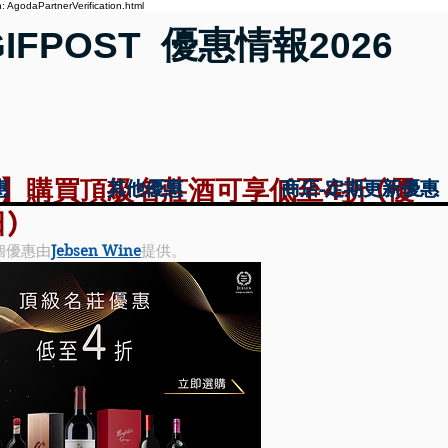
 AgodaPartnerVerification.html
GIFPOST 優惠情報2026
 優惠】購買頂級名莊酒可享低至4折 (優
惠
惠
其他優惠
其他優惠
商店-定期更新優惠
商店-定期更新優惠
)
個優惠由
Jebsen Wine
提供。