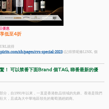
名莊優惠
享低至4折
URL就得
irits.com/zh/pages/cvs-special-2023
 (記得禁呢條LINK, 個
！ 可以禁番下面Brand 個TAG, 睇番最新的優
部分，自1991年以來，一直是香港飲品領域的先鋒。香港是我們
壯大，且成為大中華地區領先的葡萄酒經銷商。