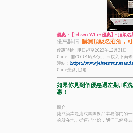
優惠  -【Jebsen Wine 優惠】- 頂級
優惠詳情: 
購買頂級名莊酒，可
優惠時間: 即日起至2023年12月31日
Code:
 無CODE 既今次，直接入下面條
連結：
https://www.jebsenwinesandsp
Code先會用到)
如果你見到個優惠過左期, 唔洗驚
惠！
簡介
捷成酒業
是捷成集團飲品業務部門的一
的所在地，從這裡開始，我們已經發展