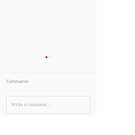
Comments
Write a comment...
《Samsung 三星 優惠》-
【Zalora 優
購買Samsung Galaxy Z
貨品可享低至1.2
Fold4可享減$2,500 再送
有機會贏取高達H
總值超過 $3,400 禮遇
(優惠至2023年1
(優惠至2023年1月19日)