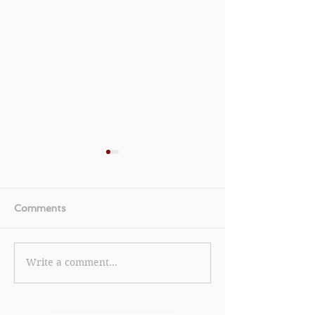
Comments
Write a comment...
《HKairportShop 優
《ITeSHOP 
惠》- 購物滿HK$1,000
購買指定產品 可
可享低至9折 消費滿
折(優惠至2024