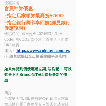
優惠詳情: 
會員神券優惠
-指定店家領券最高折5000
-指定銀行刷卡享回饋(詳見銀行
優惠說明)
優惠時間: 即日起至2024年3月31日
Code: 無CODE 既今次，直接入下面條
URL就得
連結：
https://www.rakuten.com.tw/
(記得禁呢條LINK, 搶番幾間平酒店啦)
如果你見到個優惠過左期, 唔洗驚！ 可以
禁番下面Brand 個TAG, 睇番最新的優
惠！
簡介
台灣樂天市場股份有限公司係由日本最
大規模的電子商務平台－樂天株式會社