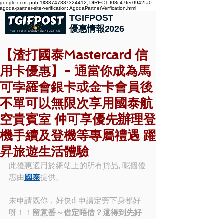
google.com, pub-1883747887324412, DIRECT, f08c47fec0942fa0
agoda-partner-site-verification: AgodaPartnerVerification.html
TGIFPOST
優惠情報2026
【渣打國泰Mastercard 信
用卡優惠】- 通當你成為馬
可孛羅會銀卡或金卡會員後
不單可以無限次享用國泰航
空貴賓室 仲可享優先辦理登
機手續及登機等專屬禮遇 躍
昇旅遊生活體驗
此優惠適用於網站上的所有貨品, 呢個優
惠由
國泰
提供。
未申請既你，好快d 申請定旁下身都好
呀！！
留意番～借定唔借？還得到先好