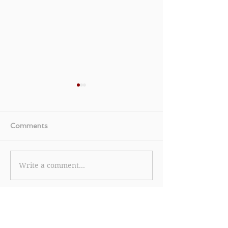
Comments
Write a comment...
【盈健醫療Human
【DBS Loan
Health 優惠】- 購買任何
定額私人貸款優
產品及服務可享88折(優惠
利率低至1.80%
到2022年12月31日)
批核即日放款(
2022年6月30日