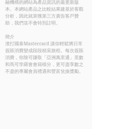
融機構的網站為產品資訊的最更新版
本。本網站產品之比較結果建基於客觀
分析，因此就算獲第三方廣告客戶贊
助，我們並不會特別註明。
簡介
渣打國泰Mastercard 讓你輕鬆將日常
簽賬消費變成段段精采旅程。每次簽賬
消費，你除可賺取「亞洲萬里通」里數
和馬可孛羅會會籍積分，更可盡享數之
不盡的專屬會員禮遇和豐富兌換獎勵。