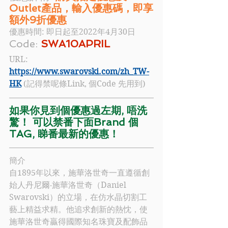
Outlet產品，輸入優惠碼，即享
額外9折優惠
優惠時間: 即日起至2022年4月30日
Code: 
SWA10APRIL 
URL: 
https://www.swarovski.com/zh_TW-
HK
 (記得禁呢條Link, 個Code 先用到)
如果你見到個優惠過左期, 唔洗
驚！ 可以禁番下面Brand 個
TAG, 睇番最新的優惠！
簡介
自1895年以來，
施華洛世奇
一直遵循創
始人丹尼爾‧
施華洛世奇
（Daniel 
Swarovski）的立場，在仿水晶切割工
藝上精益求精。他追求創新的熱忱，使
施
華洛世奇
贏得國際知名珠寶及配飾品