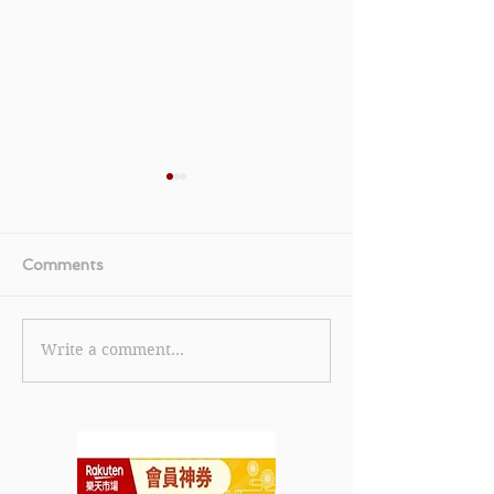
Comments
Write a comment...
【Lenovo 優惠】訂單包
《KFC 優惠》- 購買2件香
含指定電腦型號 - 消費滿
蜜鬆餅只需$10
$2,000 - $3,999額外折
餐肉滑蛋芝士包
扣總額HK$200 (優惠至
需$20 購買2
2022年4月30日)
只需$10 (優惠至
月6日)