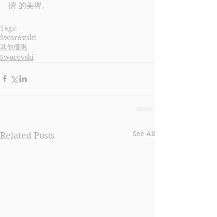
牌 的美譽。
Tags:
Swarovski
其他優惠
Swarovski
See All
Related Posts