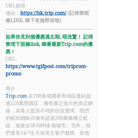
URL就得
連結：
https://hk.trip.com/
 (記得禁呢
條LINK, 睇下有無野岩啦)
如果你見到個優惠過左期, 唔洗驚！ 記得
禁埋下面條link, 睇番最新Trip.com的優
惠！
URL: 
https://www.tgifpost.com/tripcom-
promo
簡介
Trip.com
 在200多個國家和地區連結超
過120萬間酒店，擁有廣泛強大的酒店網
絡，為客人提供不同的住宿選擇。我們
的航班網絡亦擁有超過200萬條獨立航
線，連接全球5000多個城市。另外，我
們還有24/7全天候英文客戶服務、其他