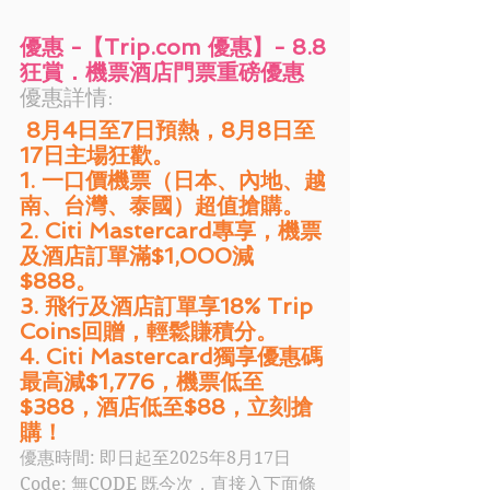
優惠 -【Trip.com 優惠】-
 8.8
狂賞．機票酒店門票重磅優惠
優惠詳情:
 8月4日至7日預熱，8月8日至
17日主場狂歡。
1. 一口價機票（日本、內地、越
南、台灣、泰國）超值搶購。
2. Citi Mastercard專享，機票
及酒店訂單滿$1,000減
$888。
3. 飛行及酒店訂單享18% Trip 
Coins回贈，輕鬆賺積分。
4. Citi Mastercard獨享優惠碼
最高減$1,776，機票低至
$388，酒店低至$88，立刻搶
購！
優惠時間: 
即日起至
2025年8月17日
Code: 
無CODE 既今次，直接入下面條