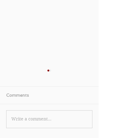
Comments
Write a comment...
《Cath Kidston 優惠》-
《Agoda 優惠》-
全場貨品低至5折買2件額
預訂酒店即享獨家
外85折買3件額外75折 折
優惠 (優惠到20