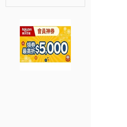
購買65" Neo QLED
優惠》- 新會員
QN800B 8K TV加送
物即享極致再生
HK$2000 家電優惠劵及
乳霜 5ml (優惠
掛牆架可享限時激減
4月30日)
HK$17,000 (優惠至
2023年4月30日)