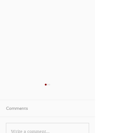
Comments
Write a comment...
《Samsung 三星 優惠》-
《ARMANI bea