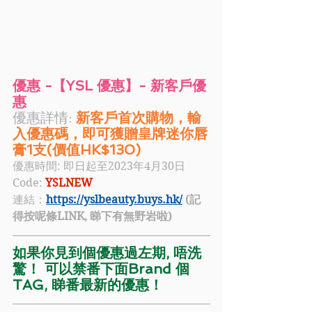
優惠 -【YSL 優惠】- 新客戶優
惠
優惠詳情: 
新客戶首次購物，輸
入優惠碼，即可獲贈皇牌迷你唇
膏1支(價值HK$130)
優惠時間: 即日起至2023年4月30日
Code:
YSLNEW
連結：
https://yslbeauty.buys.hk/
 (記
得按呢條LINK, 睇下有無野岩啦)
如果你見到個優惠過左期, 唔洗
驚！ 可以禁番下面Brand 個
TAG, 睇番最新的優惠！