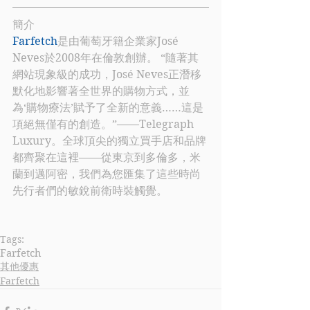
簡介
Farfetch
是由葡萄牙籍企業家José 
Neves於2008年在倫敦創辦。 “隨著其
網站現象級的成功，José Neves正潛移
默化地影響著全世界的購物方式，並
為‘購物療法’賦予了全新的意義……這是
項絕無僅有的創造。”——Telegraph 
Luxury。全球頂尖的獨立買手店和品牌
都齊聚在這裡——從東京到多倫多，米
蘭到邁阿密，我們為您匯集了這些時尚
先行者們的敏銳前衛時裝觸覺。 
Tags:
Farfetch
其他優惠
Farfetch