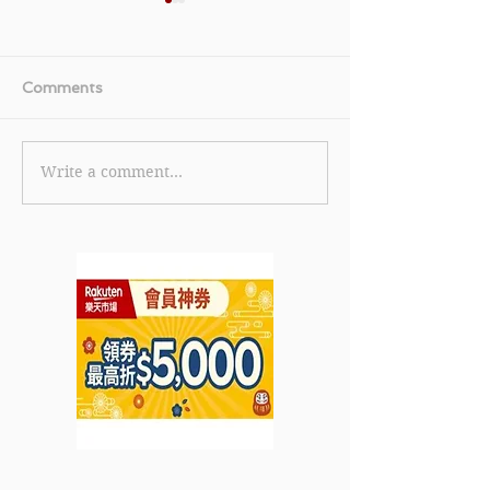
Comments
Write a comment...
【Zalora 優惠】全網購買
《NET-A-POR
滿HKD450即享額外75折
惠》購買指定減
(優惠至2022年7月7日)
享低至3折(優惠
7月15日)